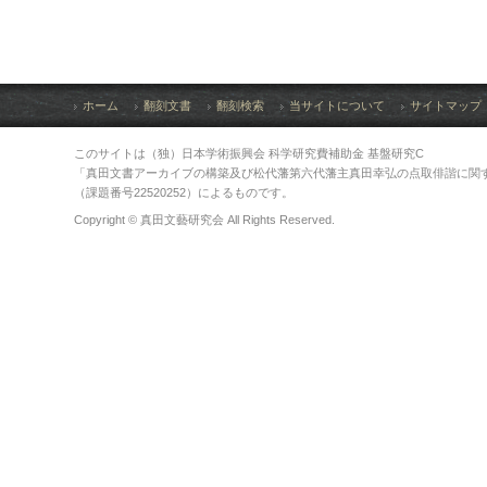
ホーム
翻刻文書
翻刻検索
当サイトについて
サイトマップ
このサイトは（独）日本学術振興会 科学研究費補助金 基盤研究C
「真田文書アーカイブの構築及び松代藩第六代藩主真田幸弘の点取俳諧に関
（課題番号22520252）によるものです。
Copyright © 真田文藝研究会 All Rights Reserved.