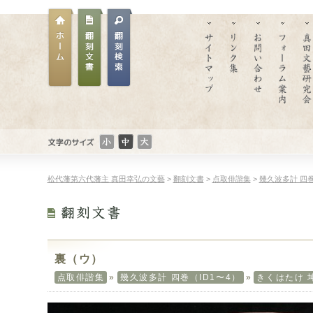
文
文
文
文字のサイ
字
字
字
ズ
ホー
翻刻
の
翻刻
の
の
松代藩第六代藩主 真田幸弘の文藝
>
翻刻文書
>
点取俳諧集
>
幾久波多計 四巻
ム
文書
サ
文書
サ
サ
イ
検索
イ
イ
ズ：
ズ：
ズ：
小
普
大
さ
通
き
い
い
裏（ウ）
点取俳諧集
»
幾久波多計 四巻（ID1〜4）
»
きくはたけ 坤