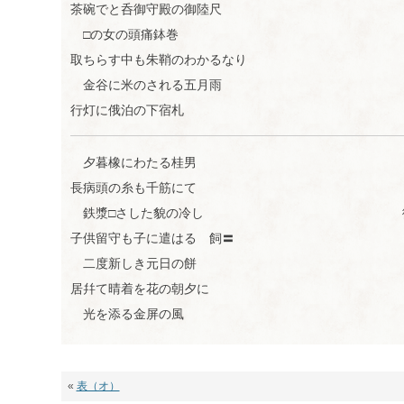
茶碗でと呑御守殿の御陸尺
す
る
□の女の頭痛鉢巻
取ちらす中も朱鞘のわかるなり
金谷に米のされる五月雨
行灯に俄泊の下宿札
夕暮橡にわたる桂男
長病頭の糸も千筋にて
鉄漿□さした貌の冷し
子供留守も子に遣はるゝ飼〓
二度新しき元日の餅
居幷て晴着を花の朝夕に
光を添る金屏の風
«
表（オ）