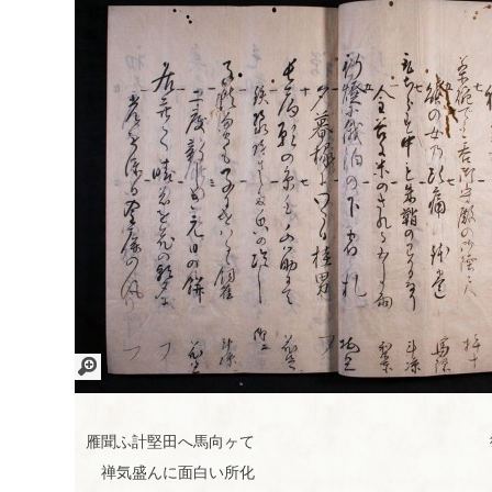
サイ
リン
お問
フォ
真田
トマ
ク集
い合
ーラ
文藝
ップ
わせ
ム案
研究
内
会
画
像
を
雁聞ふ計堅田へ馬向ヶて
拡
禅気盛んに面白い所化
大