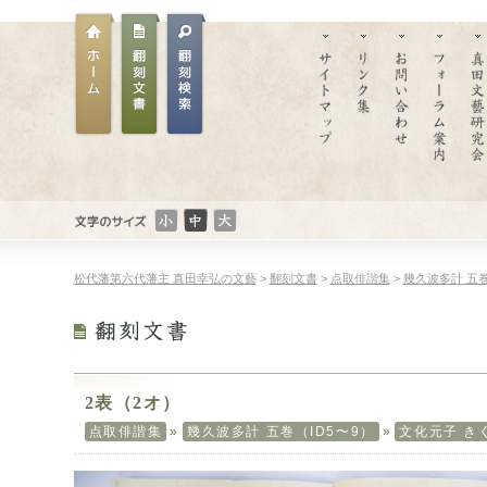
文
文
文
文字のサイ
字
字
字
ズ
ホー
翻刻
の
翻刻
の
の
松代藩第六代藩主 真田幸弘の文藝
>
翻刻文書
>
点取俳諧集
>
幾久波多計 五巻
ム
文書
サ
文書
サ
サ
イ
検索
イ
イ
ズ：
ズ：
ズ：
小
普
大
さ
通
き
い
い
2表（2オ）
点取俳諧集
»
幾久波多計 五巻（ID5〜9）
»
文化元子 き