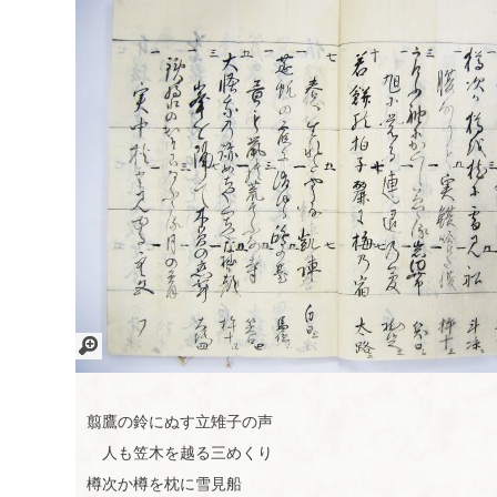
サイ
リン
お問
フォ
真田
トマ
ク集
い合
ーラ
文藝
ップ
わせ
ム案
研究
内
会
画
像
を
翦鷹の鈴にぬす立雉子の声
拡
人も笠木を越る三めくり
大
樽次か樽を枕に雪見船
す