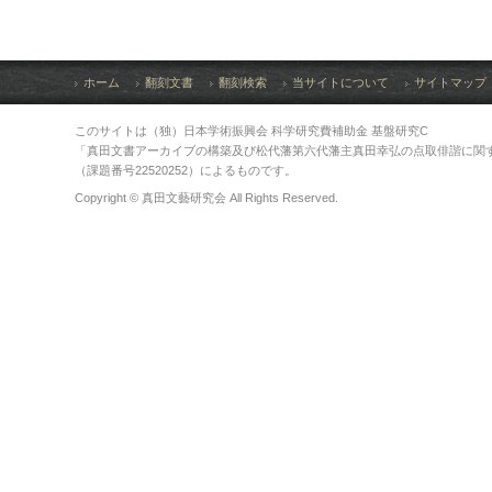
ホーム
翻刻文書
翻刻検索
当サイトについて
サイトマップ
このサイトは（独）日本学術振興会 科学研究費補助金 基盤研究C
「真田文書アーカイブの構築及び松代藩第六代藩主真田幸弘の点取俳諧に関
（課題番号22520252）によるものです。
Copyright © 真田文藝研究会 All Rights Reserved.