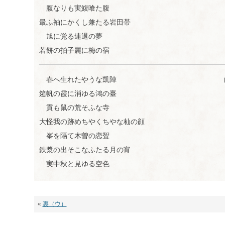
る
腹なりも実鰒喰た腹
最ふ袖にかくし兼たる岩田帯
旭に覚る連退の夢
若餅の拍子麗に梅の宿
春へ生れたやうな凱陣
筵帆の霞に消ゆる鴻の臺
貢も鼠の荒そふな寺
大怪我の跡めちやくちやな杣の顔
峯を隔て木曽の恋聟
鉄漿の出そこなふたる月の宵
実中秋と見ゆる空色
«
裏（ウ）