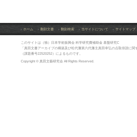
ホーム
翻刻文書
翻刻検索
当サイトについて
サイトマップ
このサイトは（独）日本学術振興会 科学研究費補助金 基盤研究C
「真田文書アーカイブの構築及び松代藩第六代藩主真田幸弘の点取俳諧に関
（課題番号22520252）によるものです。
Copyright © 真田文藝研究会 All Rights Reserved.