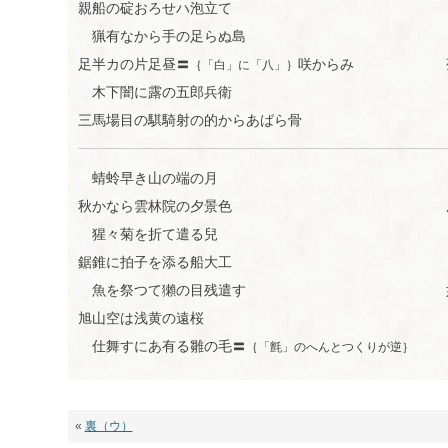
親船の碇おろせハ泡立て
す
る
猟有なから手の足らぬ島
足半カの片足昼〓
咲からみ
｛「白」に「八」｝
木下闇に露の五郎兵衛
三馬場目の騏騎射の的からあばら骨
蜻蛉早き山の端の月
秋かなら雲林院の夕景色
猩々菊を折て遣る兒
鋸錐に拍子を添る船大工
魚を祭つて獺の目残遣す
旭山空は浅黄の遠桜
仕舞すにあ有る雛の毛〓
｛「氈」のへんとつくりが逆｝
«
裏（ウ）