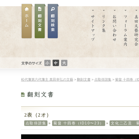
文
文
文
文字のサイ
字
字
字
ズ
ホー
翻刻
の
翻刻
の
の
松代藩第六代藩主 真田幸弘の文藝
>
翻刻文書
>
点取俳諧集
>
菊畠 十四巻（ID
ム
文書
サ
文書
サ
サ
イ
検索
イ
イ
ズ：
ズ：
ズ：
小
普
大
さ
通
き
い
い
2表（2オ）
点取俳諧集
»
菊畠 十四巻（ID10〜23）
»
文化二乙丑 菊