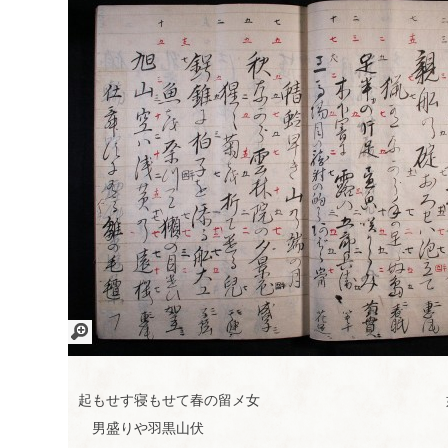
サイ
リン
お問
フォ
真田
トマ
ク集
い合
ーラ
文藝
ップ
わせ
ム案
研究
内
会
画
像
を
起もせす寝もせて春の留メ女
拡
男盛りや羽黒山伏
大