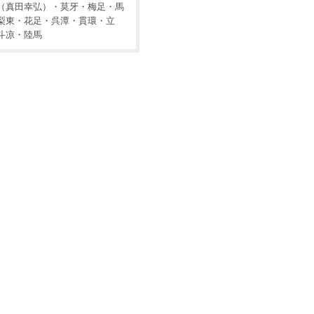
（真田幸弘）・莫牙・梅足・馬
梨東・花足・呉潭・貫環・立
斗凉・陸馬
発句
俳諧一
点取俳
賀集
真田幸
集・追
枚摺
諧集
弘につ
善句集
いて