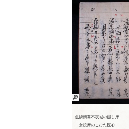
画
像
を
魚鱗鶴翼不夜城の廻し床
拡
女按摩のこひた医心
大