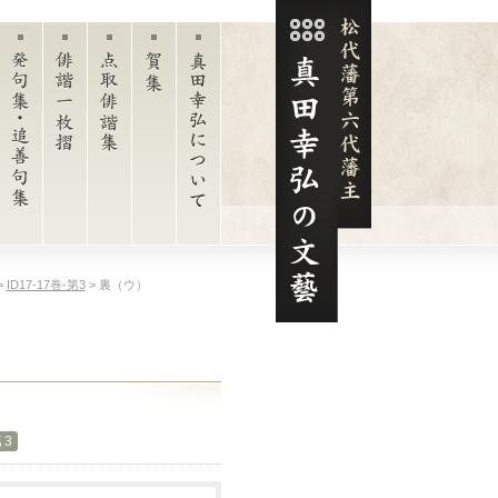
>
ID17-17巻-第3
> 裏（ウ）
松代藩第六代
藩主 真田幸弘
（菊貫）の文
藝
第3