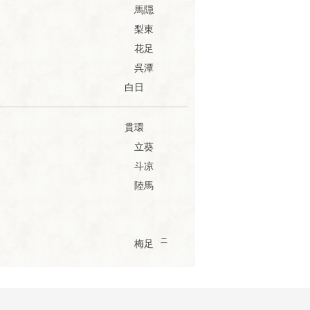
馬隠
梨東
花足
呉潭
白日
貫環
立葵
斗凉
陸馬
二
梅足