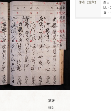
作者（連衆）
白日
隠・
葵・
サイ
リン
お問
フォ
真田
お知
トマ
ク集
い合
ーラ
文藝
らせ
参考文
日記
書道
紀行
和歌集
ップ
わせ
ム案
研究
献
内
会
莫牙
梅足