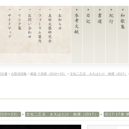
刻文書
>
点取俳諧集
>
菊畠 十四巻（ID10〜23）
>
文化二乙丑 き久はたけ 相撲（ID17）
D10〜23）
»
文化二乙丑 き久はたけ 相撲（ID17）
»
ID17-17巻-