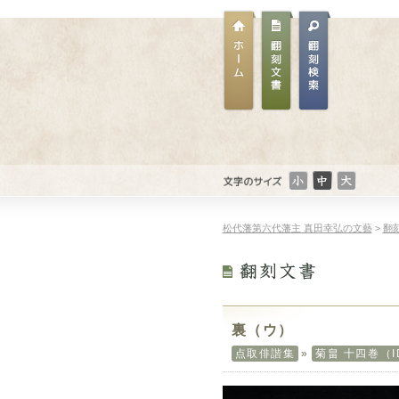
文
文
文
文字のサイ
字
字
字
ズ
ホー
翻刻
の
翻刻
の
の
松代藩第六代藩主 真田幸弘の文藝
>
翻
ム
文書
サ
文書
サ
サ
イ
検索
イ
イ
ズ：
ズ：
ズ：
小
普
大
さ
通
き
い
い
裏（ウ）
点取俳諧集
»
菊畠 十四巻（I