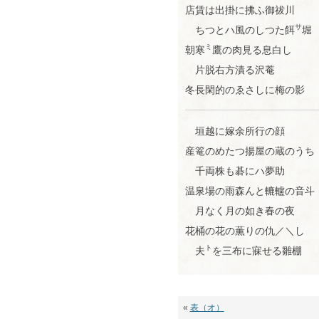
店賃は出掛に拂ふ御祓川
す
る
サ
ちつとハ風のしつた餌
堀
ミ
朝寒
鷹の肉見る息白し
片脱右方漬る沢菴
冬長閑的のゑさしに梅の影
垣越に嫁余所行の顔
産篭のめたつ揚屋の蔵のうち
千両株も碁にハ夢助
温泉場の雨森んと轆轤の音斗
月なく月の如き春の夜
花桶の花の薫りの仇／＼し
ト
夫
を三布に寐せる雛棚
«
表（オ）